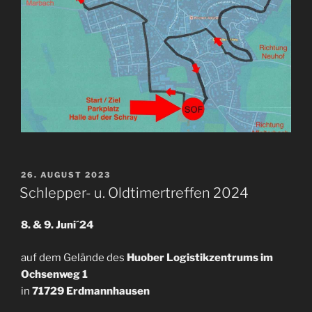
VERÖFFENTLICHT
26. AUGUST 2023
AM
Schlepper- u. Oldtimertreffen 2024
8. & 9. Juni´24
auf dem Gelände des
Huober Logistikzentrums im
Ochsenweg 1
in
71729 Erdmannhausen