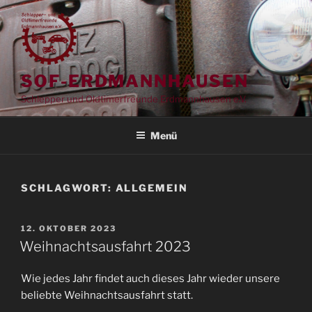
Zum
Inhalt
springen
SOF-ERDMANNHAUSEN
Schlepper und Oldtimerfreunde Erdmannhausen e.V.
Menü
SCHLAGWORT:
ALLGEMEIN
VERÖFFENTLICHT
12. OKTOBER 2023
AM
Weihnachtsausfahrt 2023
Wie jedes Jahr findet auch dieses Jahr wieder unsere
beliebte Weihnachtsausfahrt statt.